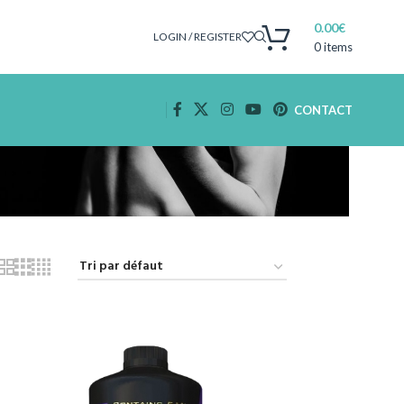
0.00
€
LOGIN / REGISTER
0
items
CONTACT