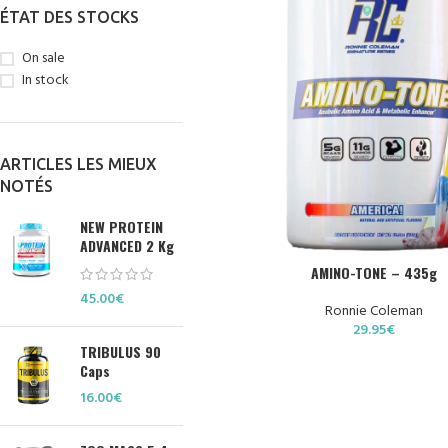
ÉTAT DES STOCKS
On sale
In stock
ARTICLES LES MIEUX
NOTÉS
NEW PROTEIN
ADVANCED 2 Kg
CHOIX DES OPTIONS
AMINO-TONE – 435g
45.00
€
Ronnie Coleman
29.95
€
TRIBULUS 90
Caps
16.00
€