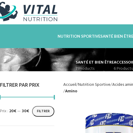
NUTRITION SPORTIVE
SANTÉ BIEN ÊTR
SANTÉ ET BIEN ÊTRE
ACCESSOI
7 Products
6 Products
Accueil
Nutrition Sportive
Acides ami
FILTRER PAR PRIX
Amino
Prix :
20€
—
30€
FILTRER