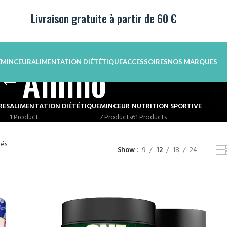
Livraison gratuite à partir de 60 €
Amino
E
MINCEUR
ALIMENTATION DIÉTÉTIQUE
ACCESSOIRES
NOS MARQUES
RES
ALIMENTATION DIÉTÉTIQUE
MINCEUR
NUTRITION SPORTIVE
1 Product
7 Products
61 Products
nés
Show
9
12
18
24