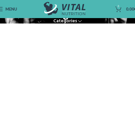
L-Arginine
0
MENU
0.00
Categories