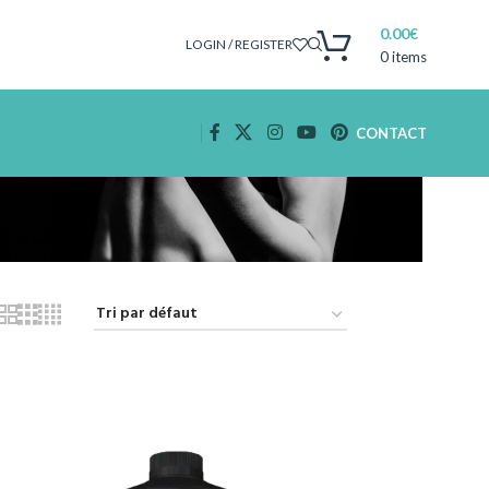
0.00
€
LOGIN / REGISTER
0
items
CONTACT