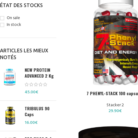
ÉTAT DES STOCKS
On sale
In stock
ARTICLES LES MIEUX
NOTÉS
NEW PROTEIN
ADVANCED 2 Kg
45.00
€
AJOUTER AU PANIER
7 PHENYL-STACK 100 capsu
Stacker 2
TRIBULUS 90
29.90
€
Caps
16.00
€