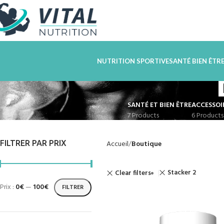
NUTRITION SPORTIVE
SANTÉ BIEN ÊTR
SANTÉ ET BIEN ÊTRE
ACCESSOI
7 Products
6 Products
FILTRER PAR PRIX
Accueil
Boutique
Stacker 2
Clear filters
Prix :
0€
—
100€
FILTRER