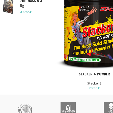
ZOO MASS 5.4
Kg
49.90
€
CHOIX DES OPTIONS
STACKER 4 POWDER
Stacker 2
29.90
€