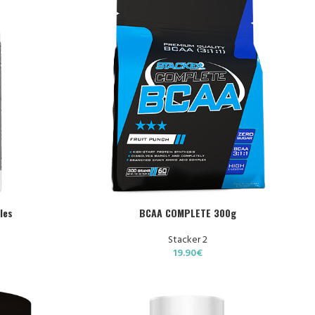
CHOIX DES OPTIONS
C
les
BCAA COMPLETE 300g
Stacker 2
19.90
€