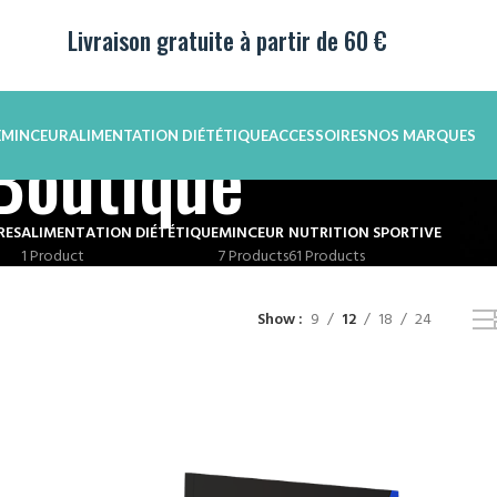
Livraison gratuite à partir de 60 €
Boutique
E
MINCEUR
ALIMENTATION DIÉTÉTIQUE
ACCESSOIRES
NOS MARQUES
RES
ALIMENTATION DIÉTÉTIQUE
MINCEUR
NUTRITION SPORTIVE
1 Product
7 Products
61 Products
Show
9
12
18
24