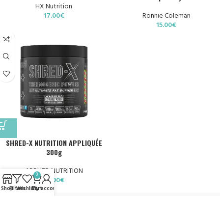
HX Nutrition
17.00
€
Ronnie Coleman
15.00
€
SHRED-X NUTRITION APPLIQUÉE
300g
APPLIED NUTRITION
0
29.90
€
Shop
Filters
Wishlist
Cart
My account