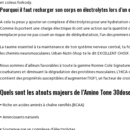
et coleus forkosly.
Pourquoi il faut recharger son corps en électrolytes lors d’u
A cela tu peux y ajouter un complexe d’électrolytes pour une hydratation c
Comme ils portent une charge électrique ils ont une action sur la quantité d
remplacer pour ne pas courir un risque de déshydratation, l’un des premiers r
La taurine essentiel à ta maintenance de ton système nerveux central, ta f
les chemins neuromusculaires. Urban-Nutri-Shop te le dit EXCELLENT CHOIX pou
Nous sommes d’ailleurs favorables à toute la gamme Ronnie Cole Signature 
courbatures et diminuant la dégradation des protéines musculaires. L’HICA
contient des propriétés susceptibles d’augmenter l’IGF1, un facteur de croi
Quels sont les atouts majeurs de l’Amino Tone 30do
• Riche en acides aminés à chaîne ramifiés (BCAA)
• Amincissants naturels
• Soutenue par un complexe d’électrolytes