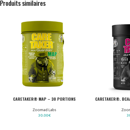
Produits similaires
CHOIX DES OPTIONS
CHOIX DES OPTIONS
CARETAKER® MAP – 30 PORTIONS
CARETAKER®. BCAA 
Zoomad Labs
Zoom
30.00
€
3