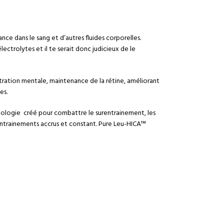
ce dans le sang et d’autres fluides corporelles.
ectrolytes et il te serait donc judicieux de le
tration mentale, maintenance de la rétine, améliorant
es.
hnologie créé pour combattre le surentrainement, les
 entrainements accrus et constant. Pure Leu-HICA™