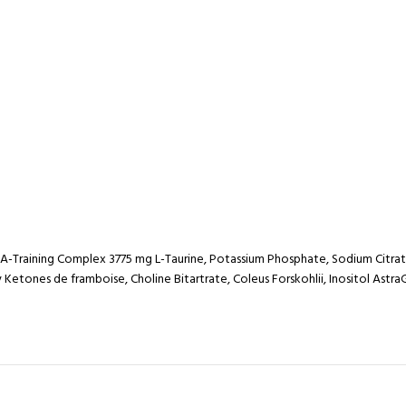
INTRA-Training Complex 3775 mg L-Taurine, Potassium Phosphate, Sodium Cit
Ketones de framboise, Choline Bitartrate, Coleus Forskohlii, Inositol Ast