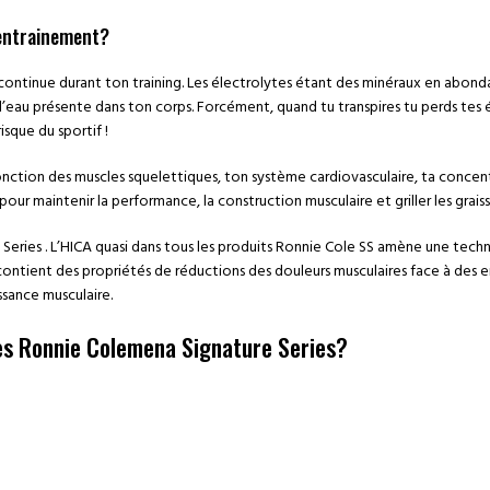
n entrainement?
ontinue durant ton training. Les électrolytes étant des minéraux en abondan
’eau présente dans ton corps. Forcément, quand tu transpires tu perds tes él
isque du sportif !
onction des muscles squelettiques, ton système cardiovasculaire, ta concen
r maintenir la performance, la construction musculaire et griller les graiss
Series . L’HICA quasi dans tous les produits Ronnie Cole SS amène une tec
 contient des propriétés de réductions des douleurs musculaires face à des
ssance musculaire.
ses Ronnie Colemena Signature Series?