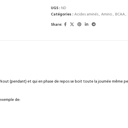
UGS :
ND
Catégories :
Acides aminés
,
Amino
,
BCAA
,
Share:
MENTAIRES
AVIS (0)
EXPÉDITIONS ET LIVRAISONS
NOTICE DE AMINO-TO
orkout (pendant) et qui en phase de repos se boit toute la journée même pe
 exemple de: