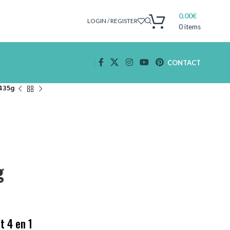
0.00
€
LOGIN / REGISTER
0
items
CONTACT
435g
g
t 4 en 1