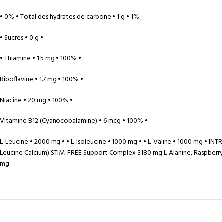
• 0% • Total des hydrates de carbone • 1 g • 1%
• Sucres • 0 g •
• Thiamine • 1.5 mg • 100% •
Riboflavine • 1.7 mg • 100% •
Niacine • 20 mg • 100% •
Vitamine B12 (Cyanocobalamine) • 6 mcg • 100% •
L-Leucine • 2000 mg • • L-Isoleucine • 1000 mg • • L-Valine • 1000 mg • 
Leucine Calcium) STIM-FREE Support Complex 3180 mg L-Alanine, Raspberry 
mg