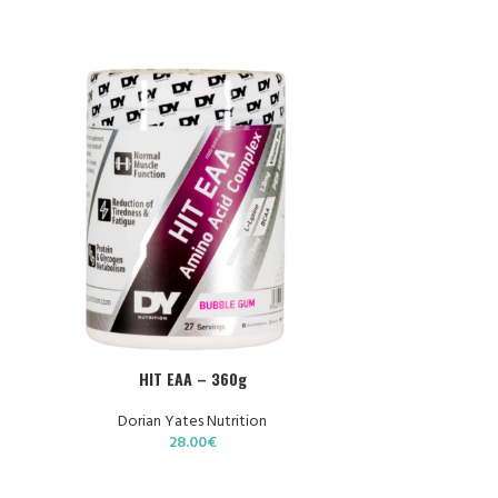
CHOIX DES OPTIONS
CHOIX DES OPTIO
HIT EAA – 360g
MOONSTRUCK®II
Dorian Yates Nutrition
28.00
€
Z