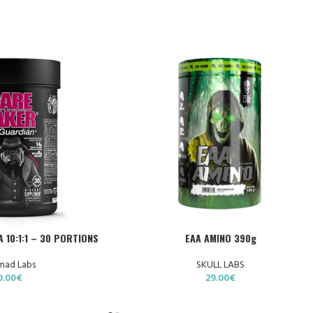
CHOIX DES OPTIONS
10:1:1 – 30 PORTIONS
EAA AMINO 390g
ad Labs
SKULL LABS
0.00
€
29.00
€