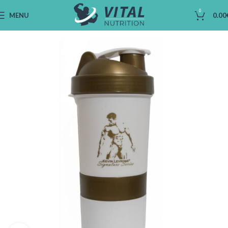
0
MENU
0.00