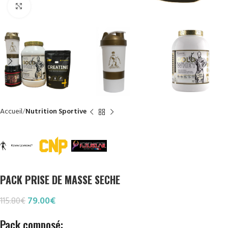
Click to enlarge
Accueil
Nutrition Sportive
PACK PRISE DE MASSE SECHE
79.00
€
115.80
€
Pack composé: