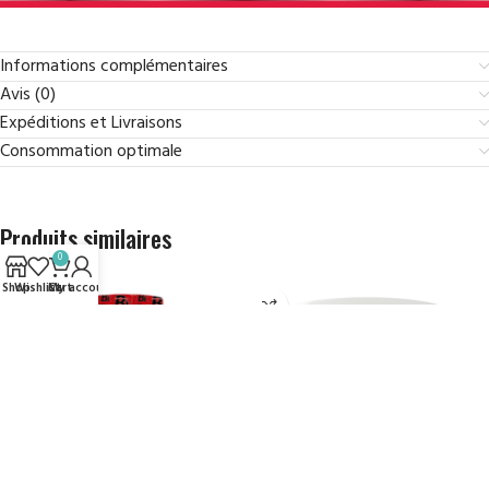
Informations complémentaires
Avis (0)
Expéditions et Livraisons
Consommation optimale
Produits similaires
0
Shop
Wishlist
Cart
My account