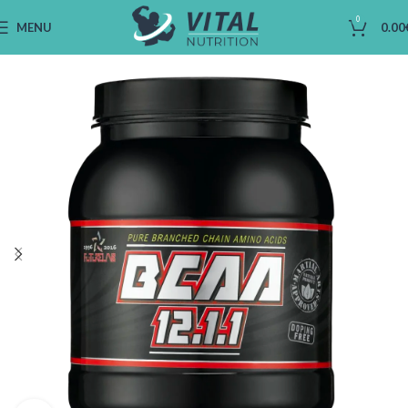
0
MENU
0.00