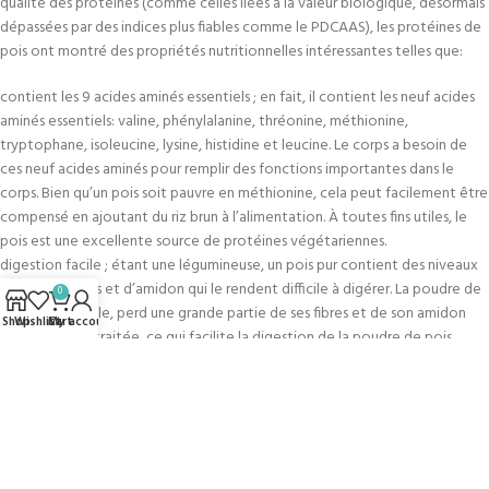
qualité des protéines (comme celles liées à la valeur biologique, désormais
dépassées par des indices plus fiables comme le PDCAAS), les protéines de
pois ont montré des propriétés nutritionnelles intéressantes telles que:
contient les 9 acides aminés essentiels ; en fait, il contient les neuf acides
aminés essentiels: valine, phénylalanine, thréonine, méthionine,
tryptophane, isoleucine, lysine, histidine et leucine. Le corps a besoin de
ces neuf acides aminés pour remplir des fonctions importantes dans le
corps. Bien qu’un pois soit pauvre en méthionine, cela peut facilement être
compensé en ajoutant du riz brun à l’alimentation. À toutes fins utiles, le
pois est une excellente source de protéines végétariennes.
digestion facile ; étant une légumineuse, un pois pur contient des niveaux
élevés de fibres et d’amidon qui le rendent difficile à digérer. La poudre de
0
pois, quant à elle, perd une grande partie de ses fibres et de son amidon
Shop
Wishlist
Cart
My account
lorsqu’elle est traitée, ce qui facilite la digestion de la poudre de pois.
sans allergènes ; Contrairement au soja, au lactosérum, au lait et au
fromage, le pois n’est pas un allergène et les réactions allergiques qui y
sont liées sont extrêmement rares. La poudre de protéine de pois ne
contient pas non plus de gluten comme beaucoup de céréales et est
naturellement sans lactose. Les personnes qui évitent les allergènes laitiers
ou au gluten peuvent certainement boire et manger des boissons et des