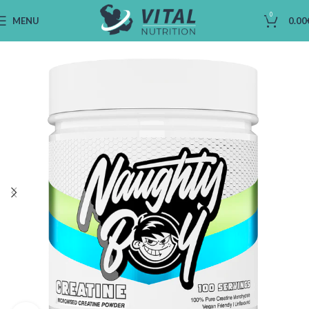
0
MENU
0.00