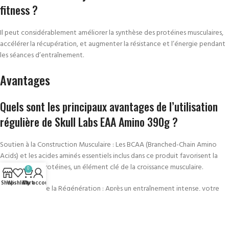
fitness ?
Il peut considérablement améliorer la synthèse des protéines musculaires,
accélérer la récupération, et augmenter la résistance et l’énergie pendant
les séances d’entraînement.
Avantages
Quels sont les principaux avantages de l’utilisation
régulière de Skull Labs EAA Amino 390g ?
Soutien à la Construction Musculaire : Les BCAA (Branched-Chain Amino
Acids) et les acides aminés essentiels inclus dans ce produit favorisent la
synthèse des protéines, un élément clé de la croissance musculaire.
0
Shop
Wishlist
Cart
My account
Amélioration de la Régénération : Après un entraînement intense, votre
corps a besoin de récupérer rapidement. EAA Amino accélère ce processus,
vous permettant de vous entraîner plus fréquemment et de manière plus
intensive.