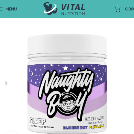
0
MENU
0.00