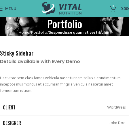
0
MENU
0.00
Portfolio
Home
Portfolio
Suspendisse quam at vestibulum
Sticky Sidebar
Details available with Every Demo
Hac vitae sem class fames vehicula nascetur nam tellus a condimentum
inceptos mus rhoncus et accumsan fringilla vehicula nascetur amet
fermentum rutrum.
CLIENT
WordPress
DESIGNER
John Doe